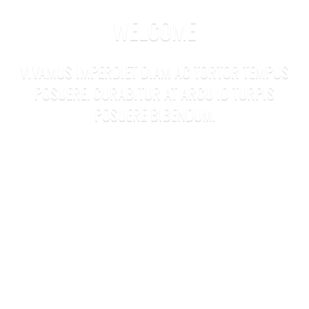
WELCOME
VIVAMUS IMPERDIET DIAM AC TORTOR TEMPUS
POSUERE. CURABITUR AT ARCU ID TURPIS
POSUERE BIBENDUM.
[themify_button link= »http://themify.me » style= »large white
outline rounded »]Demo[/themify_button] [themify_button
link= »http://themify.me » style= »large white outline
rounded »]Buy Now[/themify_button]