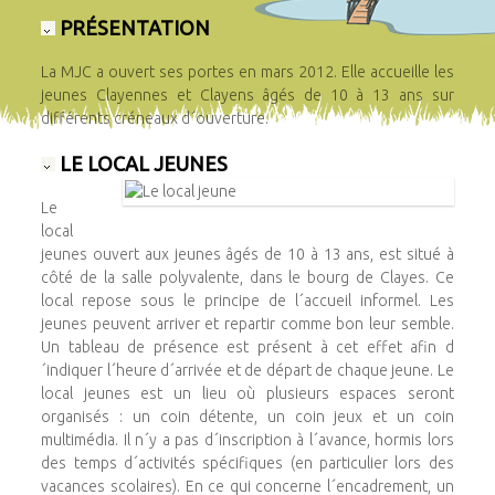
PRÉSENTATION
La MJC a ouvert ses portes en mars 2012. Elle accueille les
jeunes Clayennes et Clayens âgés de 10 à 13 ans sur
différents créneaux d´ouverture.
LE LOCAL JEUNES
Le
local
jeunes ouvert aux jeunes âgés de 10 à 13 ans, est situé à
côté de la salle polyvalente, dans le bourg de Clayes. Ce
local repose sous le principe de l´accueil informel. Les
jeunes peuvent arriver et repartir comme bon leur semble.
Un tableau de présence est présent à cet effet afin d
´indiquer l´heure d´arrivée et de départ de chaque jeune. Le
local jeunes est un lieu où plusieurs espaces seront
organisés : un coin détente, un coin jeux et un coin
multimédia. Il n´y a pas d´inscription à l´avance, hormis lors
des temps d´activités spécifiques (en particulier lors des
vacances scolaires). En ce qui concerne l´encadrement, un