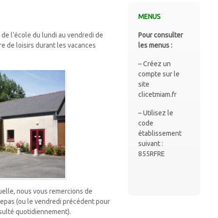
MENUS
Pour consulter
 de l’école du lundi au vendredi de
les menus :
re de loisirs durant les vacances
– Créez un
compte sur le
site
clicetmiam.fr
– Utilisez le
code
établissement
suivant :
855RFRE
tuelle, nous vous remercions de
 repas (ou le vendredi précédent pour
ulté quotidiennement).