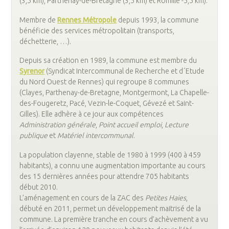
(3,5 km), Parthenay-de-Bretagne (3,5 km) et Romillé -5,5 km).
Membre de
Rennes Métropole
depuis 1993, la commune
bénéficie des services métropolitain (transports,
déchetterie, …).
Depuis sa création en 1989, la commune est membre du
Syrenor
(Syndicat Intercommunal de Recherche et d´Etude
du Nord Ouest de Rennes) qui regroupe 8 communes
(Clayes, Parthenay-de-Bretagne, Montgermont, La Chapelle-
des-Fougeretz, Pacé, Vezin-le-Coquet, Gévezé et Saint-
Gilles). Elle adhère à ce jour aux compétences
Administration générale
,
Point accueil emploi
,
Lecture
publique
et
Matériel intercommunal
.
La population clayenne, stable de 1980 à 1999 (400 à 459
habitants), a connu une augmentation importante au cours
des 15 dernières années pour attendre 705 habitants
début 2010.
L’aménagement en cours de la ZAC des
Petites Haies
,
débuté en 2011, permet un développement maitrisé de la
commune. La première tranche en cours d’achèvement a vu