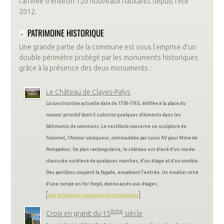
l’arrivée d’environ 120 nouveaux habitants depuis l’été
2012.
PATRIMOINE HISTORIQUE
Une grande partie de la commune est sous l’emprise d’un
double périmètre protégé par les monuments historiques
grâce à la présence des deux monuments :
Le Château de Clayes-Palys
La construction actuelle date de 1750-1765, édifiée à la place du
manoir primitif dont il subsiste quelques éléments dans les
bâtiments de communs. Le vestibule conserve un sculpture de
Falconet, l’Amour vainqueur, commandée par Louis XV pour Mme de
Pompadour. De plan rectangulaire, le château est élevé d’un rez-de-
chaussée surélevé de quelques marches, d’un étage et d’un comble.
Des pavillons coupent la façade, encadrant l’entrée. Un escalier orné
d’une rampe en fer forgé, donne accès aux étages.
[
]
voir la fiche des monuments historiques
ème
Croix en granit du 15
siècle