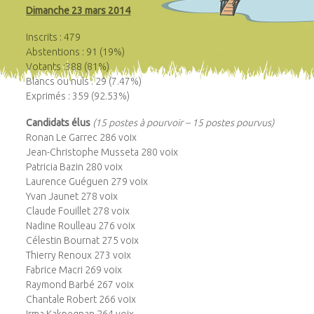
Dimanche 23 mars 2014
Inscrits : 479
Abstentions : 91 (19%)
Votants :388 (81%)
Blancs ou nuls : 29 (7.47%)
Exprimés : 359 (92.53%)
Candidats élus
(15 postes à pourvoir – 15 postes pourvus)
Ronan Le Garrec 286 voix
Jean-Christophe Musseta 280 voix
Patricia Bazin 280 voix
Laurence Guéguen 279 voix
Yvan Jaunet 278 voix
Claude Fouillet 278 voix
Nadine Roulleau 276 voix
Célestin Bournat 275 voix
Thierry Renoux 273 voix
Fabrice Macri 269 voix
Raymond Barbé 267 voix
Chantale Robert 266 voix
Irma Kakpegnan 264 voix