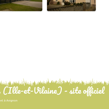
Ille-et-Vilaine) - site officiel
net à Avignon