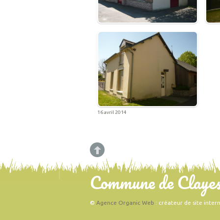
16 avril 2014
Commune de Clayes (
©
Agence Organic Web
: créateur de site inter