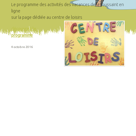
Le programme des activités des vacances de la toussaint en
ligne
sur la page dédiée au centre de loisirs
découvrez le
programme
4 octobre 2016