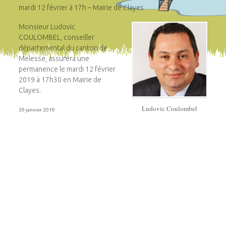
mardi 12 février à 17h – Mairie de Clayes
Monsieur Ludovic
COULOMBEL, conseiller
départemental du canton de
Melesse, assurera une
permanence le mardi 12 février
2019 à 17h30 en Mairie de
Clayes.
Ludovic Coulombel
29 janvier 2019