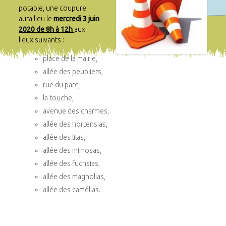
potable,
une coupure
aura lieu le
mercredi 3 juin
2020 de 8h à 12h
aux
lieux suivants :
place de la mairie,
allée des peupliers,
rue du parc,
la touche,
avenue des charmes,
allée des hortensias,
allée des lilas,
allée des mimosas,
allée des fuchsias,
allée des magnolias,
allée des camélias.