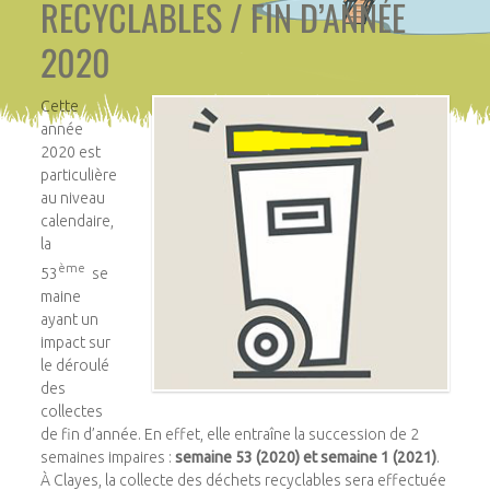
RECYCLABLES / FIN D’ANNÉE
2020
Cette
année
2020 est
particulière
au niveau
calendaire,
la
ème
53
se
maine
ayant un
impact sur
le déroulé
des
collectes
de fin d’année. En effet, elle entraîne la succession de 2
semaines impaires :
semaine 53 (2020) et semaine 1 (2021)
.
À Clayes, la collecte des déchets recyclables sera effectuée