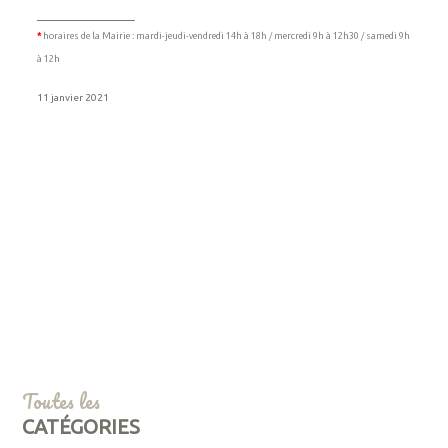
______________
*
horaires de la Mairie : mardi-jeudi-vendredi 14h à 18h / mercredi 9h à 12h30 / samedi 9h
à 12h
11 janvier 2021
Toutes les
CATÉGORIES