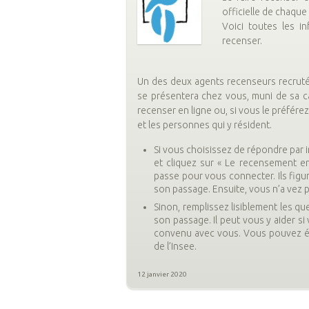
officielle de chaque
Voici toutes les i
recenser.
Un des deux agents recenseurs recrut
se présentera chez vous, muni de sa car
recenser en ligne ou, si vous le préfére
et les personnes qui y résident.
Si vous choisissez de répondre par i
et cliquez sur « Le recensement en 
passe pour vous connecter. Ils figur
son passage. Ensuite, vous n’a vez pl
Sinon, remplissez lisiblement les q
son passage. Il peut vous y aider si
convenu avec vous. Vous pouvez éga
de l’Insee.
12 janvier 2020