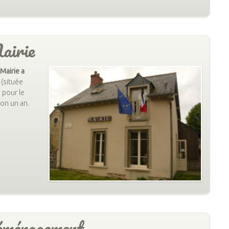
airie
 Mairie a
(située
, pour le
ron un an.
éménagement