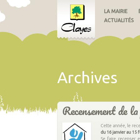
LA MAIRIE
ACTUALITÉS
Archives
Recensement de la
Cette année, le re
du 16 janvier au 15 
Se faire recenser 