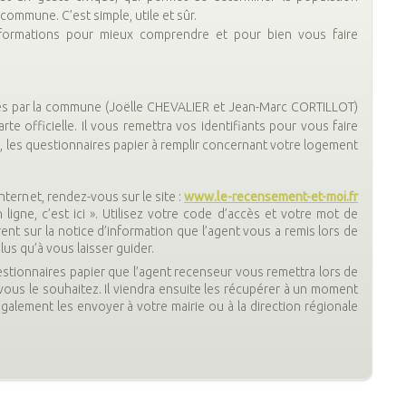
 commune. C’est simple, utile et sûr.
nformations pour mieux comprendre et pour bien vous faire
és par la commune (Joëlle CHEVALIER et Jean-Marc CORTILLOT)
te officielle. Il vous remettra vos identifiants pour vous faire
z, les questionnaires papier à remplir concernant votre logement
nternet, rendez-vous sur le site :
www.le-recensement-et-moi.fr
ligne, c’est ici ». Utilisez votre code d’accès et votre mot de
ent sur la notice d’information que l’agent vous a remis lors de
us qu’à vous laisser guider.
uestionnaires papier que l’agent recenseur vous remettra lors de
 vous le souhaitez. Il viendra ensuite les récupérer à un moment
lement les envoyer à votre mairie ou à la direction régionale