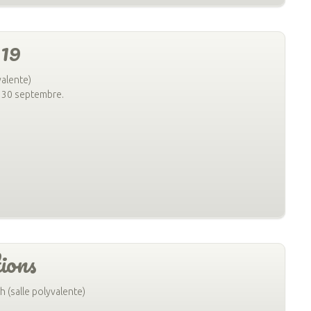
019
valente)
le 30 septembre.
tions
 (salle polyvalente)