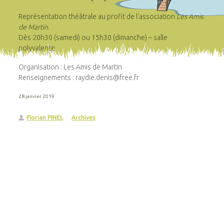
Représentation théâtrale au profit de l’association
Les Amis
de Martin
.
Dès 20h30 (samedi) ou 15h30 (dimanche) – salle
polyvalente
Organisation : Les Amis de Martin
Renseignements : raydie.denis@free.fr
28 janvier 2019
Florian PINEL
Archives