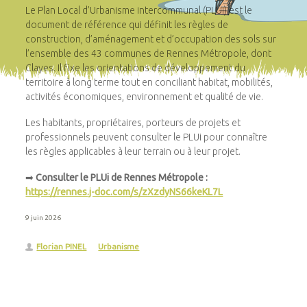
Le Plan Local d’Urbanisme intercommunal (PLUi) est le
document de référence qui définit les règles de
construction, d’aménagement et d’occupation des sols sur
l’ensemble des 43 communes de Rennes Métropole, dont
Clayes. Il fixe les orientations de développement du
territoire à long terme tout en conciliant habitat, mobilités,
activités économiques, environnement et qualité de vie.
Les habitants, propriétaires, porteurs de projets et
professionnels peuvent consulter le PLUi pour connaître
les règles applicables à leur terrain ou à leur projet.
➡
Consulter le PLUi de Rennes Métropole :
https://rennes.j-doc.com/s/zXzdyNS66keKL7L
9 juin 2026
Florian PINEL
Urbanisme