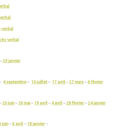
erbal
verbal
-verbal
cès-verbal
–
29 janvier
–
4 septembre
–
10 juillet
–
17 avril
–
27 mars
–
6 février
–
20 juin
–
30 mai
–
19 avril
–
4 avril
–
28 février
–
24 janvier
 juin
–
6 avril
–
18 janvier
–