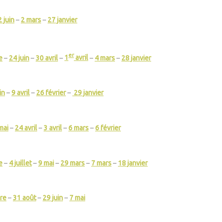
2 juin
–
2 mars
–
27 janvier
er
e
–
24 juin
–
30 avril
–
1
avril
–
4 mars
–
28 janvier
in
–
9 avril
–
26 février
–
29 janvier
mai
–
24 avril
–
3 avril
–
6 mars
–
6 février
e
–
4 juillet
–
9 mai
–
29 mars
–
7 mars
–
18 janvier
re
–
31 août
–
29 juin
–
7 mai